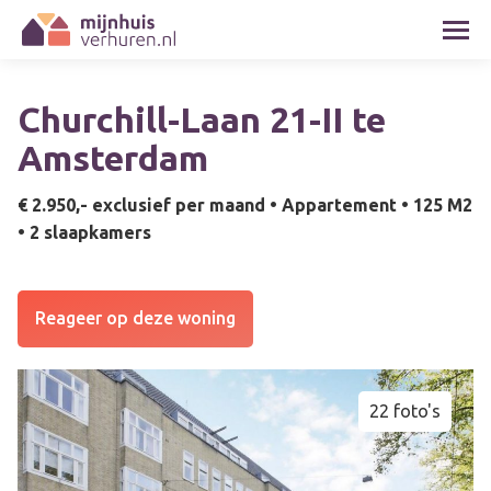
Churchill-Laan 21-II te
Amsterdam
€ 2.950,- exclusief per maand •
Appartement •
125 M2
•
2 slaapkamers
Reageer op deze woning
22 foto's